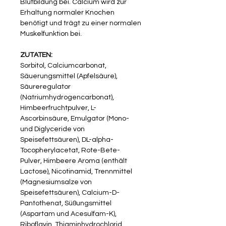
Blutbildung bei. Calcium wird zur
Erhaltung normaler Knochen
benötigt und trägt zu einer normalen
Muskelfunktion bei.
ZUTATEN:
Sorbitol, Calciumcarbonat,
Säuerungsmittel (Apfelsäure),
Säureregulator
(Natriumhydrogencarbonat),
Himbeerfruchtpulver, L-
Ascorbinsäure, Emulgator (Mono-
und Diglyceride von
Speisefettsäuren), DL-alpha-
Tocopherylacetat, Rote-Bete-
Pulver, Himbeere Aroma (enthält
Lactose), Nicotinamid, Trennmittel
(Magnesiumsalze von
Speisefettsäuren), Calcium-D-
Pantothenat, Süßungsmittel
(Aspartam und Acesulfam-K),
Riboflavin, Thiaminhydrochlorid,