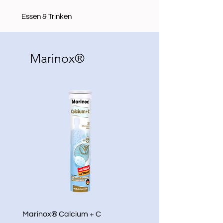
Essen & Trinken
Marinox®
Marinox® Calcium + C
Marinox® Kids Multivita