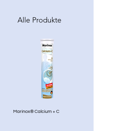
Bären + Calcium
Alle Produkte
Marinox® Calcium + C
Marinox® Kids Multivita
Bären + Calcium